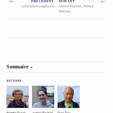
PRÉCÉDENT
SUIVANT
Littérature ouïghoure
Amnyé Machen, Amnyé
Machen
Sommaire
AUTEURS
Brigitte Duzan
Justine Rochot
Diao Dou