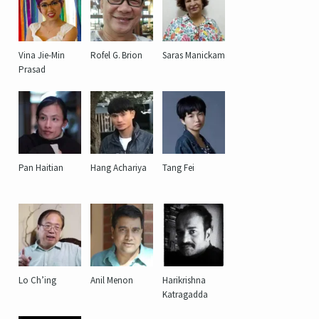
Vina Jie-Min
Rofel G. Brion
Saras Manickam
Prasad
Pan Haitian
Hang Achariya
Tang Fei
Lo Ch’ing
Anil Menon
Harikrishna
Katragadda