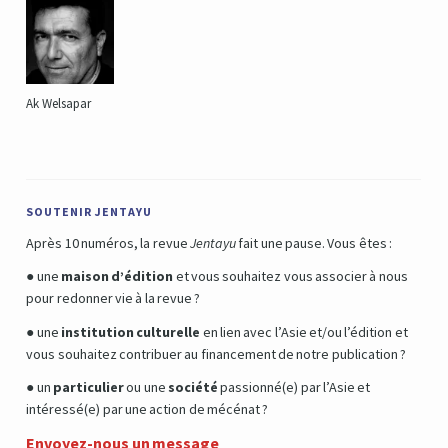
Ak Welsapar
SOUTENIR JENTAYU
Après 10 numéros, la revue
Jentayu
fait une pause. Vous êtes :
● une
maison d’édition
et vous souhaitez vous associer à nous
pour redonner vie à la revue ?
● une
institution culturelle
en lien avec l’Asie et/ou l’édition et
vous souhaitez contribuer au financement de notre publication ?
● un
particulier
ou une
société
passionné(e) par l’Asie et
intéressé(e) par une action de mécénat ?
Envoyez-nous un message