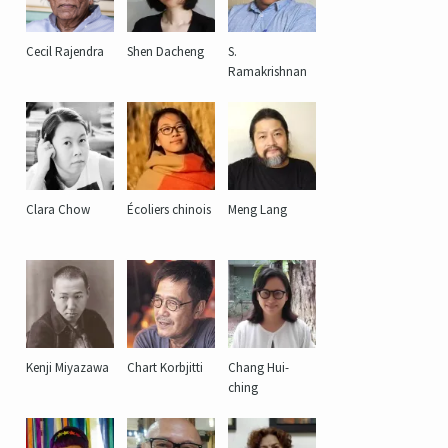
Cecil Rajendra
Shen Dacheng
S.
Ramakrishnan
Clara Chow
Écoliers chinois
Meng Lang
Kenji Miyazawa
Chart Korbjitti
Chang Hui-
ching