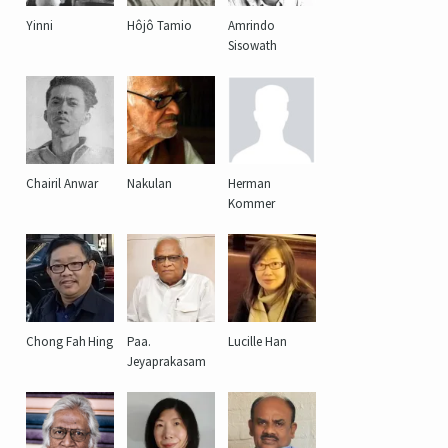
Yinni
Hôjô Tamio
Amrindo
Sisowath
Chairil Anwar
Nakulan
Herman
Kommer
Chong Fah Hing
Paa.
Lucille Han
Jeyaprakasam