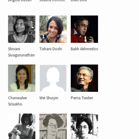
Shivani
Tishani Doshi
Bakh Akhmedov
Sivagurunathan
Chanwalee
Wei Shuiyin
Pema Tseden
Srisukho