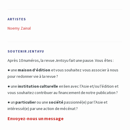
ARTISTES
Noemy Zainal
SOUTENIR JENTAYU
Après 10 numéros, la revue
Jentayu
fait une pause. Vous êtes :
● une
maison d’édition
et vous souhaitez vous associer à nous
pour redonner vie à la revue ?
● une
institution culturelle
en lien avec l’Asie et/ou l’édition et
vous souhaitez contribuer au financement de notre publication ?
● un
particulier
ou une
société
passionné(e) par l’Asie et
intéressé(e) par une action de mécénat ?
Envoyez-nous un message