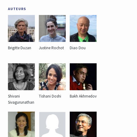
AUTEURS
Brigitte Duzan
Justine Rochot
Diao Dou
Shivani
Tishani Doshi
Bakh Akhmedov
Sivagurunathan