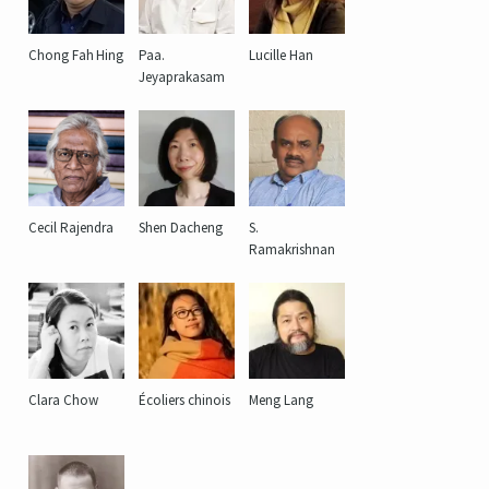
Chong Fah Hing
Paa.
Lucille Han
Jeyaprakasam
Cecil Rajendra
Shen Dacheng
S.
Ramakrishnan
Clara Chow
Écoliers chinois
Meng Lang