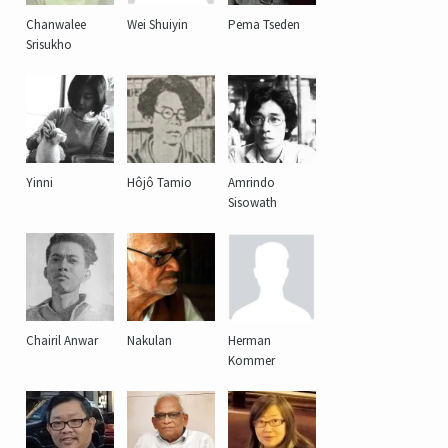
Chanwalee
Wei Shuiyin
Pema Tseden
Srisukho
Yinni
Hôjô Tamio
Amrindo
Sisowath
Chairil Anwar
Nakulan
Herman
Kommer