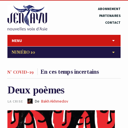
ABONNEMENT
PARTENAIRES
CONTACT
MENU
NUMÉRO 10
En ces temps incertains
N° COVID-19
Deux poèmes
De
Bakh Akhmedov
LA CRISE